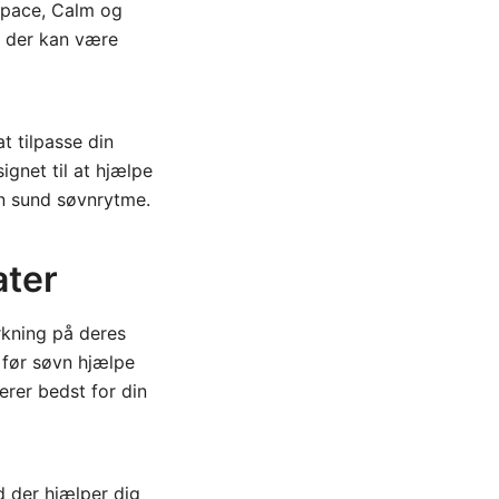
space, Calm og
, der kan være
t tilpasse din
gnet til at hjælpe
en sund søvnrytme.
ater
rkning på deres
r før søvn hjælpe
gerer bedst for din
d der hjælper dig