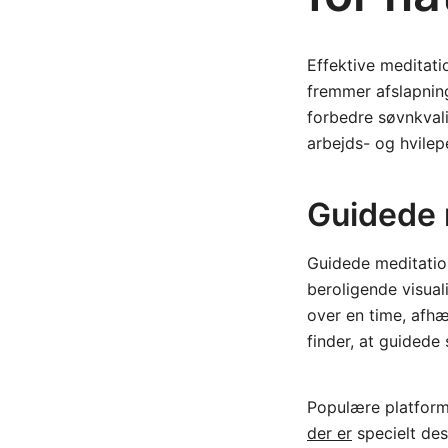
Effektive meditati
fremmer afslapning
forbedre søvnkvali
arbejds- og hvilep
Guidede 
Guidede meditation
beroligende visual
over en time, afh
finder, at guidede
Populære platform
der er
specielt desi