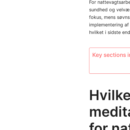
For nattevagtsarbe
sundhed og velvær
fokus, mens søvns
implementering af n
hvilket i sidste en
Key sections in
Hvilke
medit
for n