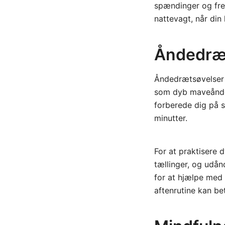
spændinger og frem
nattevagt, når din 
Åndedræts
Åndedrætsøvelser e
som dyb maveånded
forberede dig på s
minutter.
For at praktisere 
tællinger, og udå
for at hjælpe med 
aftenrutine kan bet