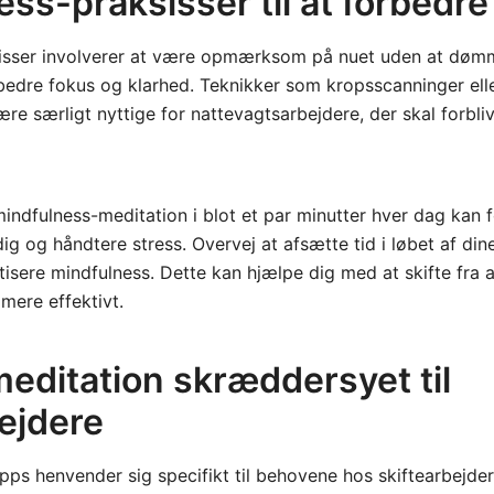
ss-praksisser til at forbedre
isser involverer at være opmærksom på nuet uden at dømm
bedre fokus og klarhed. Teknikker som kropsscanninger ell
re særligt nyttige for nattevagtsarbejdere, der skal forbl
mindfulness-meditation i blot et par minutter hver dag kan 
dig og håndtere stress. Overvej at afsætte tid i løbet af dine
aktisere mindfulness. Dette kan hjælpe dig med at skifte fra 
mere effektivt.
meditation skræddersyet til
ejdere
pps henvender sig specifikt til behovene hos skiftearbejder