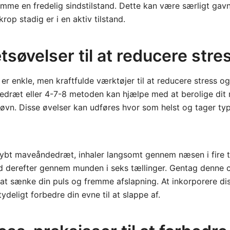
me en fredelig sindstilstand. Dette kan være særligt gavnl
krop stadig er i en aktiv tilstand.
øvelser til at reducere stre
r enkle, men kraftfulde værktøjer til at reducere stress og
ræt eller 4-7-8 metoden kan hjælpe med at berolige dit
øvn. Disse øvelser kan udføres hvor som helst og tager typ
dybt maveåndedræt, inhaler langsomt gennem næsen i fire tæl
nd derefter gennem munden i seks tællinger. Gentag denne c
at sænke din puls og fremme afslapning. At inkorporere dis
ydeligt forbedre din evne til at slappe af.