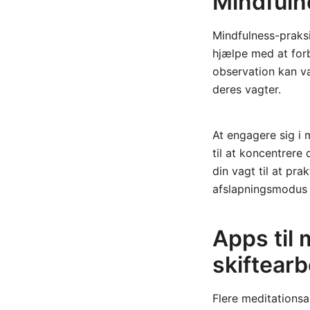
Mindfulne
Mindfulness-praks
hjælpe med at for
observation kan væ
deres vagter.
At engagere sig i 
til at koncentrere 
din vagt til at pr
afslapningsmodus 
Apps til 
skiftearb
Flere meditationsa