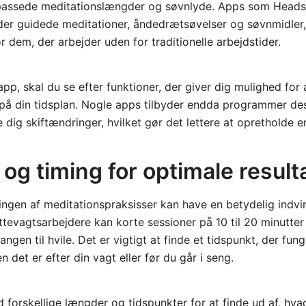
lpassede meditationslængder og søvnlyde. Apps som Head
yder guidede meditationer, åndedrætsøvelser og søvnmidler
r dem, der arbejder uden for traditionelle arbejdstider.
pp, skal du se efter funktioner, der giver dig mulighed for a
på din tidsplan. Nogle apps tilbyder endda programmer desi
e dig skiftændringer, hvilket gør det lettere at opretholde 
og timing for optimale result
ngen af meditationspraksisser kan have en betydelig indvi
nattevagtsarbejdere kan korte sessioner på 10 til 20 minutte
ngen til hvile. Det er vigtigt at finde et tidspunkt, der fun
n det er efter din vagt eller før du går i seng.
forskellige længder og tidspunkter for at finde ud af, hva