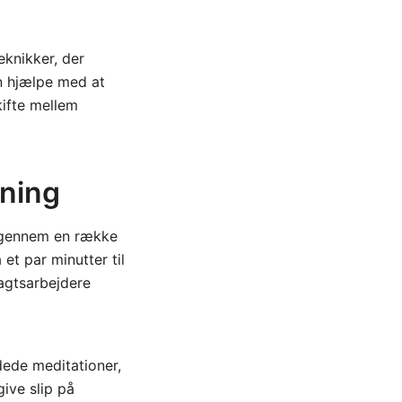
eknikker, der
an hjælpe med at
kifte mellem
pning
ig gennem en række
et par minutter til
agtsarbejdere
ede meditationer,
give slip på