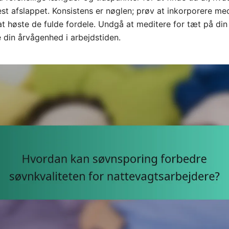
st afslappet. Konsistens er nøglen; prøv at inkorporere medi
 at høste de fulde fordele. Undgå at meditere for tæt på di
e din årvågenhed i arbejdstiden.