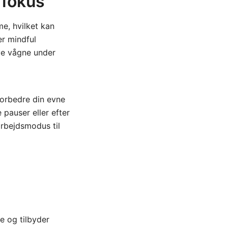
 fokus
e, hvilket kan
er mindful
ive vågne under
forbedre din evne
 pauser eller efter
arbejdsmodus til
e og tilbyder