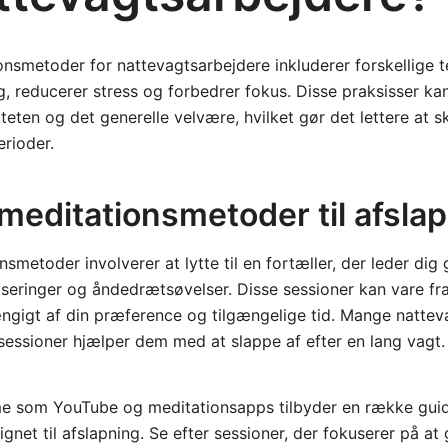
onsmetoder for nattevagtsarbejdere inkluderer forskellige t
, reducerer stress og forbedrer fokus. Disse praksisser k
teten og det generelle velvære, hvilket gør det lettere at s
erioder.
meditationsmetoder til afsla
smetoder involverer at lytte til en fortæller, der leder d
iseringer og åndedrætsøvelser. Disse sessioner kan vare fra 
ængigt af din præference og tilgængelige tid. Mange nattev
 sessioner hjælper dem med at slappe af efter en lang vagt.
e som YouTube og meditationsapps tilbyder en række guid
gnet til afslapning. Se efter sessioner, der fokuserer på at 