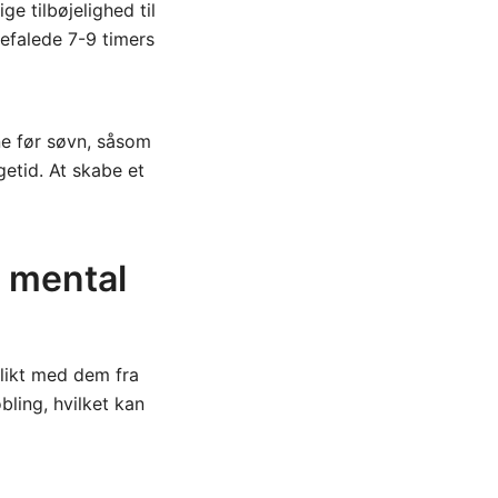
ge tilbøjelighed til
efalede 7-9 timers
ne før søvn, såsom
getid. At skabe et
å mental
flikt med dem fra
bling, hvilket kan