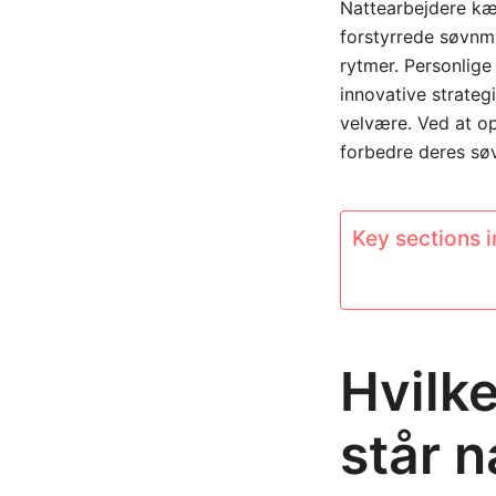
Nattearbejdere kæ
forstyrrede søvnmø
rytmer. Personlig
innovative strateg
velvære. Ved at o
forbedre deres søv
Key sections in
Hvilke
står n