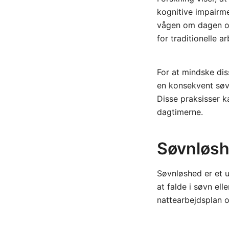
kognitive impairme
vågen om dagen og
for traditionelle ar
For at mindske dis
en konsekvent søv
Disse praksisser ka
dagtimerne.
Søvnløsh
Søvnløshed er et 
at falde i søvn ell
nattearbejdsplan o