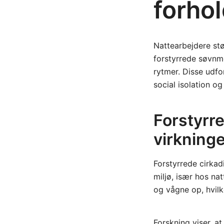
forhol
Nattearbejdere stø
forstyrrede søvnmø
rytmer. Disse udfo
social isolation og
Forstyrr
virkning
Forstyrrede cirkad
miljø, især hos na
og vågne op, hvilk
Forskning viser, a