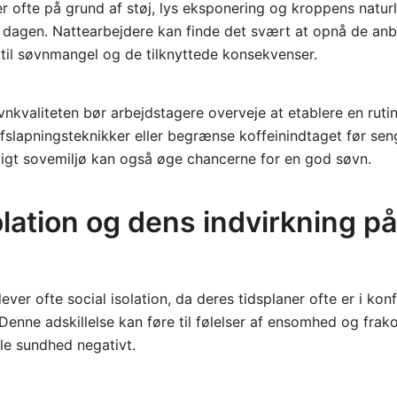
r ofte på grund af støj, lys eksponering og kroppens naturli
dagen. Nattearbejdere kan finde det svært at opnå de anb
r til søvnmangel og de tilknyttede konsekvenser.
vnkvaliteten bør arbejdstagere overveje at etablere en ruti
afslapningsteknikker eller begrænse koffeinindtaget før sen
øligt sovemiljø kan også øge chancerne for en god søvn.
olation og dens indvirkning p
ever ofte social isolation, da deres tidsplaner ofte er i kon
Denne adskillelse kan føre til følelser af ensomhed og frako
le sundhed negativt.