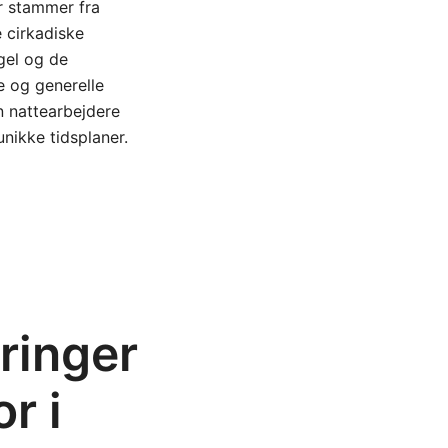
r stammer fra
 cirkadiske
gel og de
e og generelle
n nattearbejdere
nikke tidsplaner.
ringer
r i