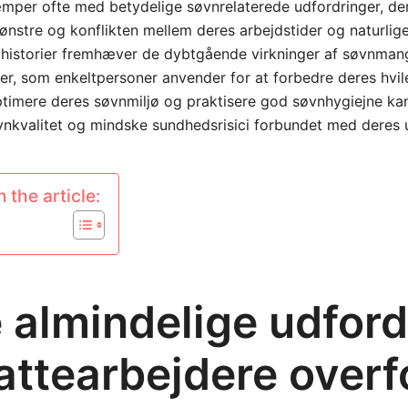
mper ofte med betydelige søvnrelaterede udfordringer, de
nstre og konflikten mellem deres arbejdstider og naturlige
e historier fremhæver de dybtgående virkninger af søvnman
ier, som enkeltpersoner anvender for at forbedre deres hvil
ptimere deres søvnmiljø og praktisere god søvnhygiejne ka
nkvalitet og mindske sundhedsrisici forbundet med deres u
 the article:
 almindelige udford
attearbejdere overfo