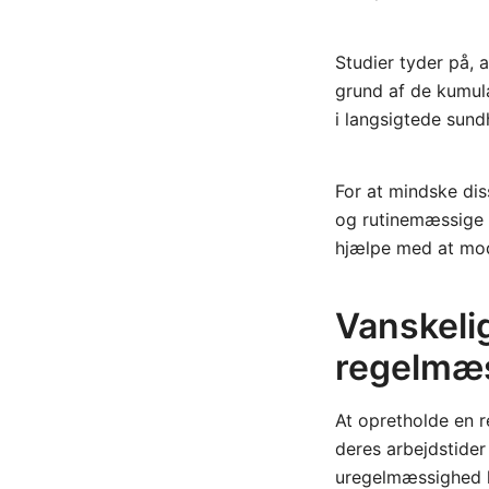
Studier tyder på, 
grund af de kumula
i langsigtede sun
For at mindske dis
og rutinemæssige m
hjælpe med at mod
Vanskeli
regelmæs
At opretholde en 
deres arbejdstider
uregelmæssighed k