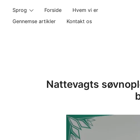
Skip
Sprog
Forside
Hvem vi er
to
content
Gennemse artikler
Kontakt os
Nattevagts søvnople
b