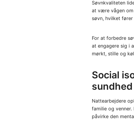
Søvnkvaliteten lide
at være vågen om 
søvn, hvilket føre
For at forbedre sø
at engagere sig i 
mørkt, stille og k
Social is
sundhed
Nattearbejdere opl
familie og venner. 
påvirke den menta