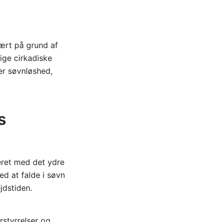
mært på grund af
ige cirkadiske
er søvnløshed,
s
eret med det ydre
ed at falde i søvn
jdstiden.
rstyrrelser og