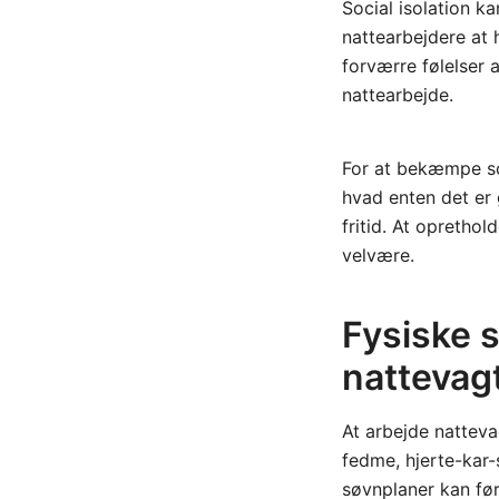
Social isolation k
nattearbejdere at 
forværre følelser a
nattearbejde.
For at bekæmpe soc
hvad enten det er 
fritid. At opretho
velvære.
Fysiske 
nattevag
At arbejde natteva
fedme, hjerte-kar
søvnplaner kan føre