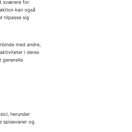
et sværere for
raktion kan også
t tilpasse sig
orbinde med andre,
ktiviteter i deres
t generelle
sici, herunder
e spisevaner og