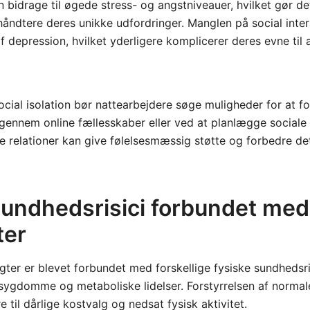
an bidrage til øgede stress- og angstniveauer, hvilket gør d
håndtere deres unikke udfordringer. Manglen på social inte
f depression, hvilket yderligere komplicerer deres evne til a
ial isolation bør nattearbejdere søge muligheder for at f
gennem online fællesskaber eller ved at planlægge sociale a
lde relationer kan give følelsesmæssig støtte og forbedre de
sundhedsrisici forbundet med
ter
gter er blevet forbundet med forskellige fysiske sundhedsri
-sygdomme og metaboliske lidelser. Forstyrrelsen af normal
 til dårlige kostvalg og nedsat fysisk aktivitet.