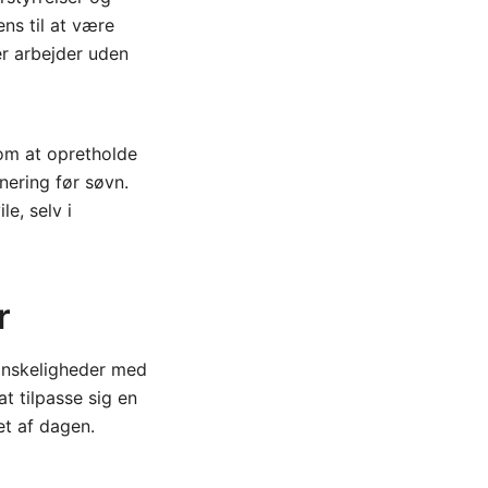
ns til at være
r arbejder uden
som at opretholde
ering før søvn.
le, selv i
r
anskeligheder med
at tilpasse sig en
et af dagen.