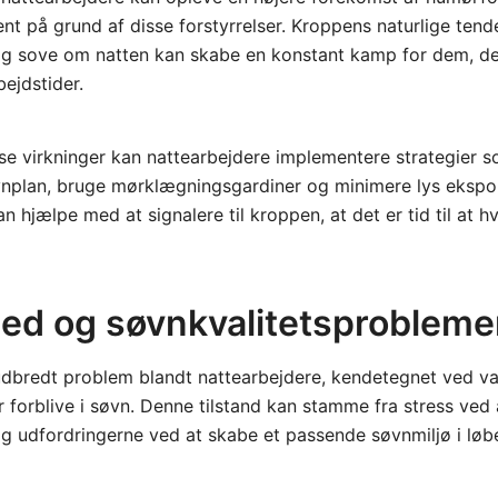
nt på grund af disse forstyrrelser. Kroppens naturlige tende
 sove om natten kan skabe en konstant kamp for dem, de
bejdstider.
se virkninger kan nattearbejdere implementere strategier 
nplan, bruge mørklægningsgardiner og minimere lys ekspon
n hjælpe med at signalere til kroppen, at det er tid til at hvi
ed og søvnkvalitetsprobleme
udbredt problem blandt nattearbejdere, kendetegnet ved v
er forblive i søvn. Denne tilstand kan stamme fra stress ved 
g udfordringerne ved at skabe et passende søvnmiljø i løb