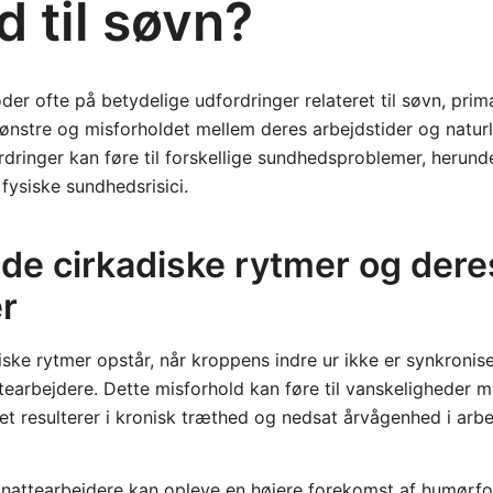
d til søvn?
der ofte på betydelige udfordringer relateret til søvn, pri
nstre og misforholdet mellem deres arbejdstider og naturl
rdringer kan føre til forskellige sundhedsproblemer, herund
 fysiske sundhedsrisici.
ede cirkadiske rytmer og dere
er
iske rytmer opstår, når kroppens indre ur ikke er synkronis
ttearbejdere. Dette misforhold kan føre til vanskeligheder m
et resulterer i kronisk træthed og nedsat årvågenhed i arbe
t nattearbejdere kan opleve en højere forekomst af humørfo