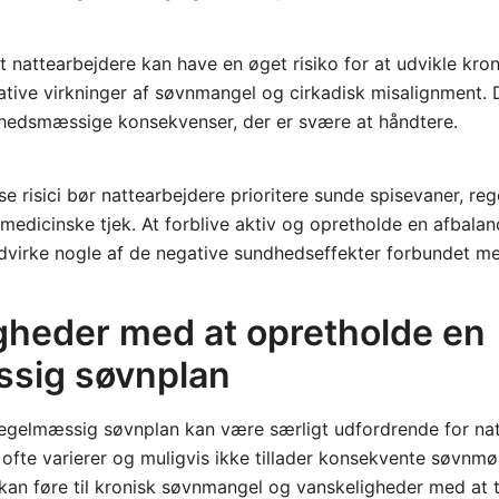
at nattearbejdere kan have en øget risiko for at udvikle kron
tive virkninger af søvnmangel og cirkadisk misalignment. D
dhedsmæssige konsekvenser, der er svære at håndtere.
se risici bør nattearbejdere prioritere sunde spisevaner, r
edicinske tjek. At forblive aktiv og opretholde en afbalan
virke nogle af de negative sundhedseffekter forbundet me
gheder med at opretholde en
sig søvnplan
regelmæssig søvnplan kan være særligt udfordrende for nat
 ofte varierer og muligvis ikke tillader konsekvente søvnm
an føre til kronisk søvnmangel og vanskeligheder med at t