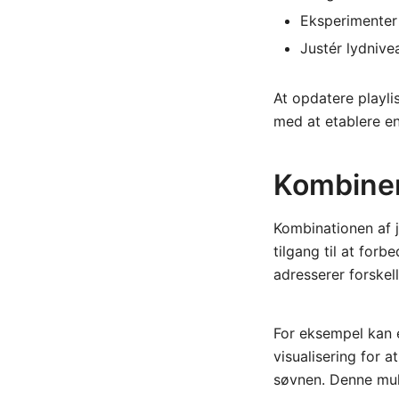
Eksperimenter 
Justér lydnive
At opdatere playli
med at etablere e
Kombiner
Kombinationen af j
tilgang til at for
adresserer forskel
For eksempel kan e
visualisering for at
søvnen. Denne mult