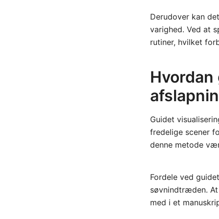
Derudover kan det
varighed. Ved at s
rutiner, hvilket f
Hvordan g
afslapni
Guidet visualiserin
fredelige scener f
denne metode være 
Fordele ved guidet
søvnindtræden. At p
med i et manuskrip