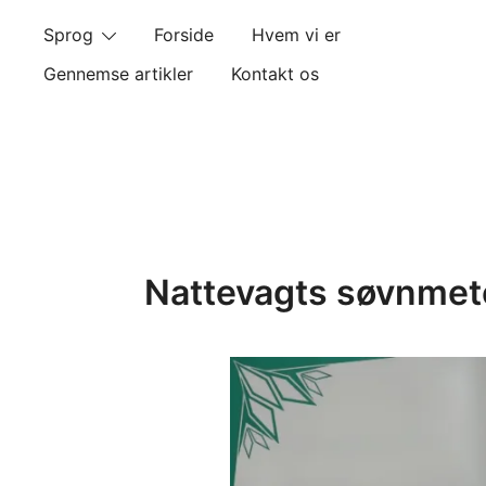
Skip
Sprog
Forside
Hvem vi er
to
content
Gennemse artikler
Kontakt os
Nattevagts søvnmeter