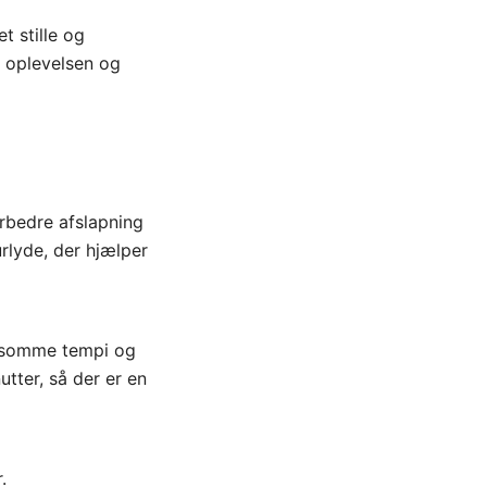
t stille og
e oplevelsen og
orbedre afslapning
urlyde, der hjælper
ngsomme tempi og
tter, så der er en
.