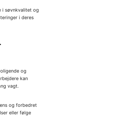
 i søvnkvalitet og
eringer i deres
r
eroligende og
arbejdere kan
ang vagt.
vens og forbedret
ser eller følge