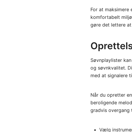
For at maksimere ef
komfortabelt miljø
gøre det lettere at 
Oprettels
Søvnplaylister kan
og søvnkvalitet. Di
med at signalere til
Når du opretter e
beroligende melodi
gradvis overgang t
Vælg instrumen