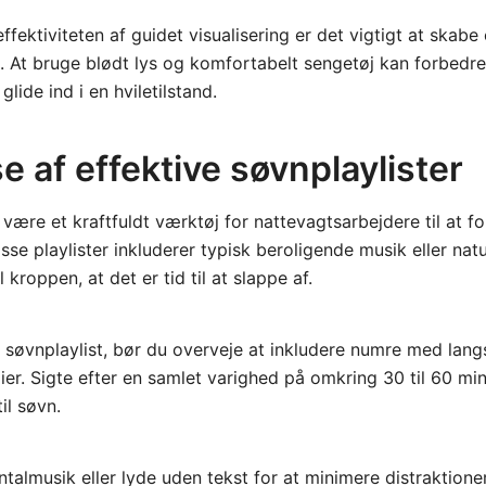
fektiviteten af guidet visualisering er det vigtigt at skabe e
. At bruge blødt lys og komfortabelt sengetøj kan forbedr
glide ind i en hviletilstand.
e af effektive søvnplaylister
 være et kraftfuldt værktøj for nattevagtsarbejdere til at f
sse playlister inkluderer typisk beroligende musik eller nat
 kroppen, at det er tid til at slappe af.
n søvnplaylist, bør du overveje at inkludere numre med la
er. Sigte efter en samlet varighed på omkring 30 til 60 minu
il søvn.
talmusik eller lyde uden tekst for at minimere distraktioner