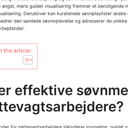
 angst, mens guidet visualisering fremmer et beroligende m
ualisering. Derudover kan kuraterede søvnplaylister skabe 
bedrer den samlede søvnoplevelse og adresserer de unikke
arbejdstider.
 the article:
er effektive søvnm
attevagtsarbejdere?
der for nattevagtsarbejdere inkluderer journaling, guidet v