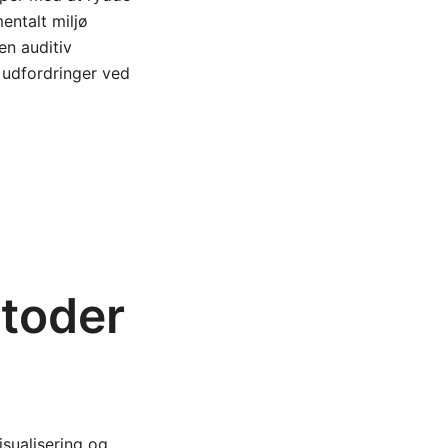
entalt miljø
en auditiv
 udfordringer ved
etoder
isualisering og