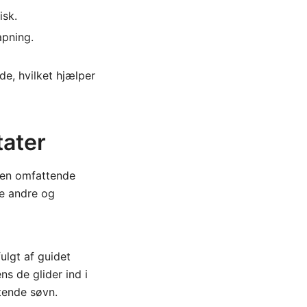
isk.
apning.
e, hvilket hjælper
tater
e en omfattende
de andre og
ulgt af guidet
ens de glider ind i
tende søvn.