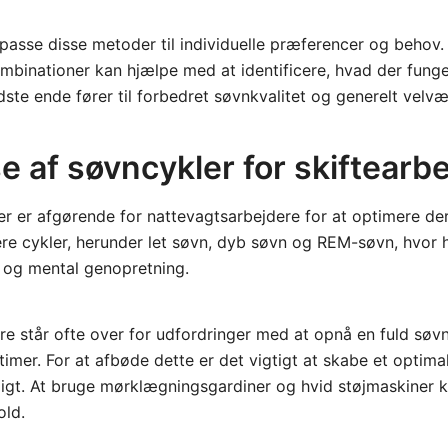
tilpasse disse metoder til individuelle præferencer og behov
mbinationer kan hjælpe med at identificere, hvad der funge
idste ende fører til forbedret søvnkvalitet og generelt velvæ
e af søvncykler for skiftearb
er er afgørende for nattevagtsarbejdere for at optimere der
lere cykler, herunder let søvn, dyb søvn og REM-søvn, hvor h
sk og mental genopretning.
e står ofte over for udfordringer med at opnå en fuld søv
imer. For at afbøde dette er det vigtigt at skabe et optimal
øligt. At bruge mørklægningsgardiner og hvid støjmaskiner
old.