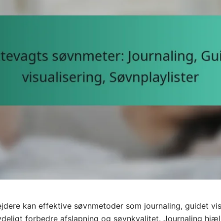
jdere kan effektive søvnmetoder som journaling, guidet vis
ydeligt forbedre afslapning og søvnkvalitet. Journaling hj