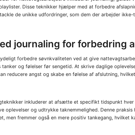
playlister. Disse teknikker hjælper med at forbedre afslapn
tackle de unikke udfordringer, som dem der arbejder ikke-tr
ed journaling for forbedring 
ydeligt forbedre søvnkvaliteten ved at give nattevagtsarbe
tanker og følelser før sengetid. At skrive daglige oplevelse
n reducere angst og skabe en følelse af afslutning, hvilket
gteknikker inkluderer at afsætte et specifikt tidspunkt hver d
ive oplevelser og udtrykke taknemmelighed. Denne praksis 
t, men fremmer også en mere positiv tankegang, hvilket ka