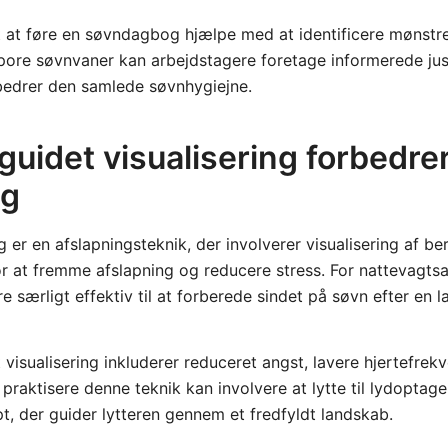
 at føre en søvndagbog hjælpe med at identificere mønstre
pore søvnvaner kan arbejdstagere foretage informerede just
orbedrer den samlede søvnhygiejne.
uidet visualisering forbedre
ng
g er en afslapningsteknik, der involverer visualisering af b
or at fremme afslapning og reducere stress. For nattevagts
særligt effektiv til at forberede sindet på søvn efter en l
 visualisering inkluderer reduceret angst, lavere hjertefrek
raktisere denne teknik kan involvere at lytte til lydoptagel
t, der guider lytteren gennem et fredfyldt landskab.