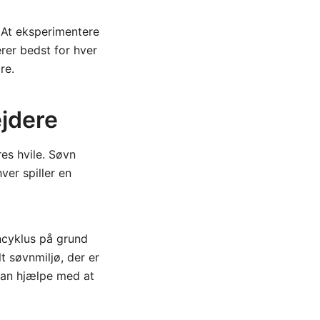
. At eksperimentere
rer bedst for hver
re.
ejdere
es hvile. Søvn
ver spiller en
ncyklus på grund
t søvnmiljø, der er
 kan hjælpe med at