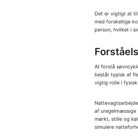
Det er vigtigt at 
med forskellige ko
person, hvilket i s
Forståels
At forstå søvncykl
består typisk af f
vigtig rolle i fysi
Nattevagtsarbejder
af uregelmæssige t
mørkt, stille og k
simulere natteforh