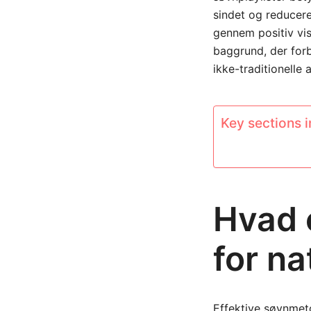
sindet og reducere
gennem positiv vis
baggrund, der for
ikke-traditionelle 
Key sections in
Hvad 
for n
Effektive søvnmeto