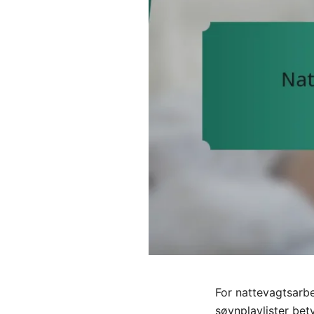
For nattevagtsarbe
søvnplaylister bet