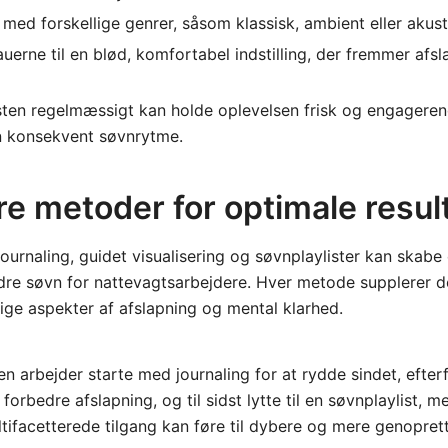
med forskellige genrer, såsom klassisk, ambient eller akust
auerne til en blød, komfortabel indstilling, der fremmer afsl
sten regelmæssigt kan holde oplevelsen frisk og engagerend
n konsekvent søvnrytme.
e metoder for optimale resul
ournaling, guidet visualisering og søvnplaylister kan skab
bedre søvn for nattevagtsarbejdere. Hver metode supplerer 
lige aspekter af afslapning og mental klarhed.
n arbejder starte med journaling for at rydde sindet, efterf
 forbedre afslapning, og til sidst lytte til en søvnplaylist, m
ifacetterede tilgang kan føre til dybere og mere genopret