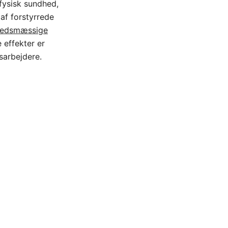
fysisk sundhed,
 af forstyrrede
hedsmæssige
 effekter er
sarbejdere.