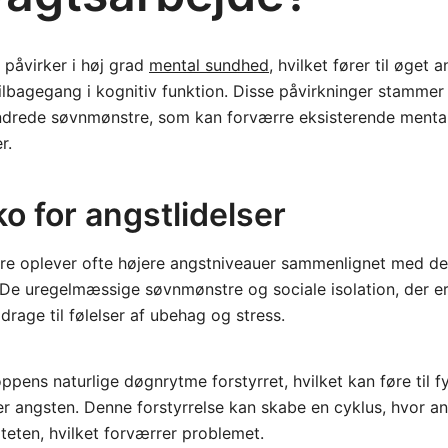
 påvirker i høj grad
mental sundhed
, hvilket fører til øget 
ilbagegang i kognitiv funktion. Disse påvirkninger stammer 
drede søvnmønstre, som kan forværre eksisterende menta
r.
ko for angstlidelser
re oplever ofte højere angstniveauer sammenlignet med de
 De uregelmæssige søvnmønstre og sociale isolation, der e
drage til følelser af ubehag og stress.
ppens naturlige døgnrytme forstyrret, hvilket kan føre til f
r angsten. Denne forstyrrelse kan skabe en cyklus, hvor an
iteten, hvilket forværrer problemet.