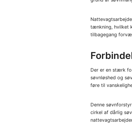
Nattevagtsarbejde
tænkning, hvilket 
tilbagegang forvær
Forbindel
Der er en stærk fo
søvnløshed og søv
føre til vanskeligh
Denne søvnforstyr
cirkel af dårlig s
nattevagtsarbejder