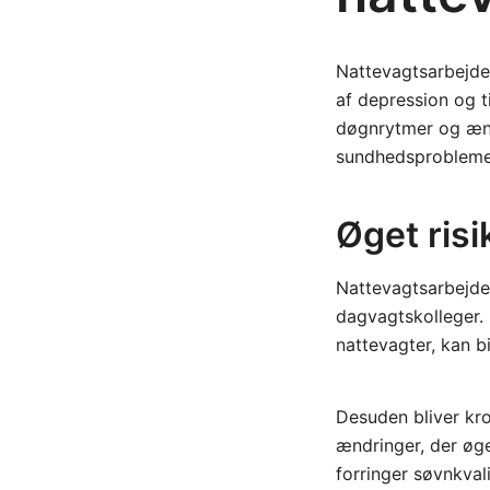
Nattevagtsarbejde
af depression og t
døgnrytmer og æn
sundhedsprobleme
Øget risi
Nattevagtsarbejde
dagvagtskolleger.
nattevagter, kan bi
Desuden bliver kro
ændringer, der øge
forringer søvnkval