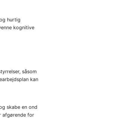
og hurtig
Denne kognitive
tyrrelser, såsom
tearbejdsplan kan
 og skabe en ond
er afgørende for