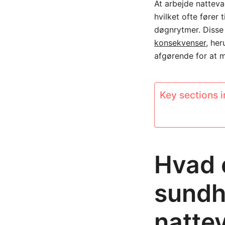
At arbejde natteva
hvilket ofte fører
døgnrytmer. Disse
konsekvenser
, her
afgørende for at m
Key sections in
Hvad 
sundh
natte