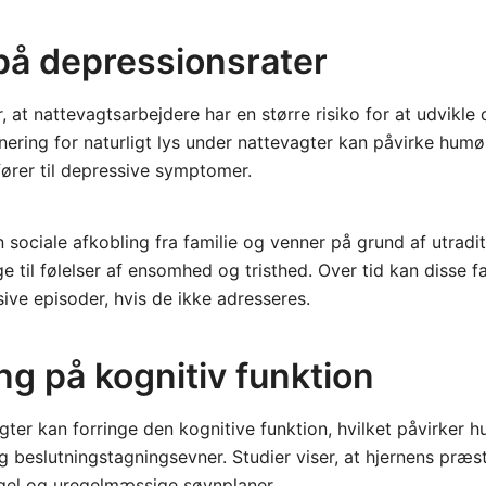
 på depressionsrater
, at nattevagtsarbejdere har en større risiko for at udvikle
ering for naturligt lys under nattevagter kan påvirke hum
fører til depressive symptomer.
sociale afkobling fra familie og venner på grund af utradit
e til følelser af ensomhed og tristhed. Over tid kan disse f
ive episoder, hvis de ikke adresseres.
ng på kognitiv funktion
gter kan forringe den kognitive funktion, hvilket påvirker 
eslutningstagningsevner. Studier viser, at hjernens præst
el og uregelmæssige søvnplaner.