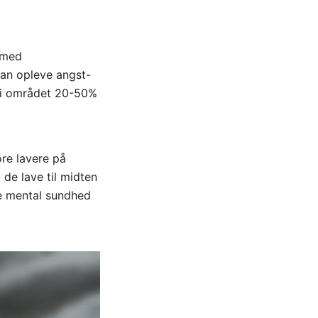
 med
kan opleve angst-
e i området 20-50%
ore lavere på
e lave til midten
re mental sundhed