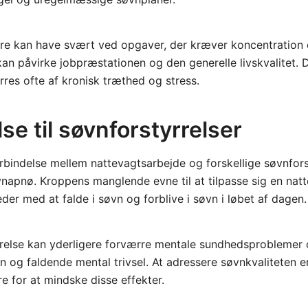
re kan have svært ved opgaver, der kræver koncentration 
kan påvirke jobpræstationen og den generelle livskvalitet. 
res ofte af kronisk træthed og stress.
se til søvnforstyrrelser
rbindelse mellem nattevagtsarbejde og forskellige søvnfors
napnø. Kroppens manglende evne til at tilpasse sig en nat
eder med at falde i søvn og forblive i søvn i løbet af dagen.
relse kan yderligere forværre mentale sundhedsproblemer
øvn og faldende mental trivsel. At adressere søvnkvaliteten 
e for at mindske disse effekter.