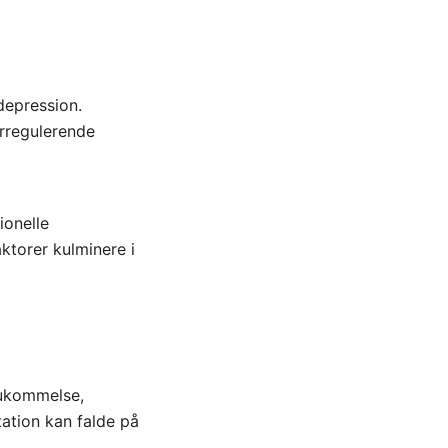
 depression.
ørregulerende
ionelle
aktorer kulminere i
hukommelse,
ation kan falde på