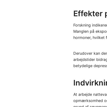
Effekter
Forskning indikerer
Manglen på ekspon
hormoner, hvilket 
Derudover kan den 
arbejdstider bidrag
betydelige depress
Indvirkni
At arbejde natteva
opmærksomhed og b
grund af søvnmang