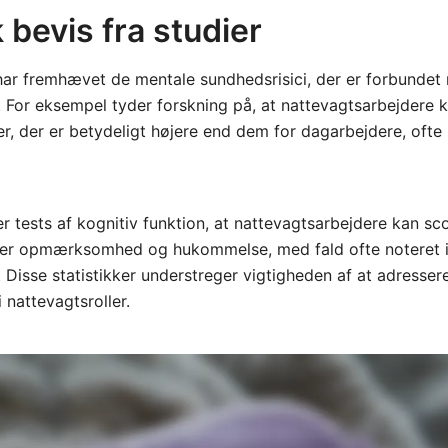
k bevis fra studier
 har fremhævet de mentale sundhedsrisici, der er forbundet
 For eksempel tyder forskning på, at nattevagtsarbejdere 
r, der er betydeligt højere end dem for dagarbejdere, oft
r tests af kognitiv funktion, at nattevagtsarbejdere kan sc
er opmærksomhed og hukommelse, med fald ofte noteret i d
. Disse statistikker understreger vigtigheden af at adresse
 nattevagtsroller.