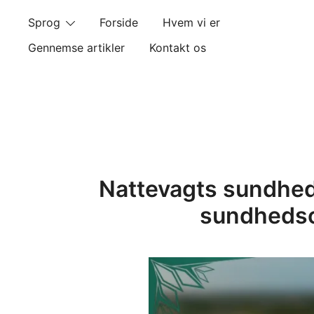
Skip
Sprog
Forside
Hvem vi er
to
content
Gennemse artikler
Kontakt os
Nattevagts sundhed
sundhedso