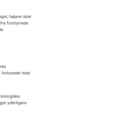
angst, højere rater
fra forstyrrede
le
res
r forbundet med
ysiologiske
gst yderligere