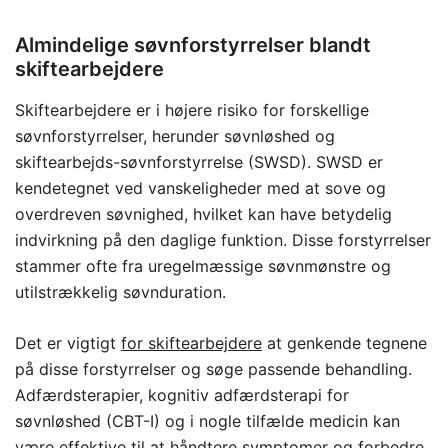
Almindelige søvnforstyrrelser blandt
skiftearbejdere
Skiftearbejdere er i højere risiko for forskellige
søvnforstyrrelser, herunder søvnløshed og
skiftearbejds-søvnforstyrrelse (SWSD). SWSD er
kendetegnet ved vanskeligheder med at sove og
overdreven søvnighed, hvilket kan have betydelig
indvirkning på den daglige funktion. Disse forstyrrelser
stammer ofte fra uregelmæssige søvnmønstre og
utilstrækkelig søvnduration.
Det er vigtigt
for skiftearbejdere
at genkende tegnene
på disse forstyrrelser og søge passende behandling.
Adfærdsterapier, kognitiv adfærdsterapi for
søvnløshed (CBT-I) og i nogle tilfælde medicin kan
være effektive til at håndtere symptomer og forbedre