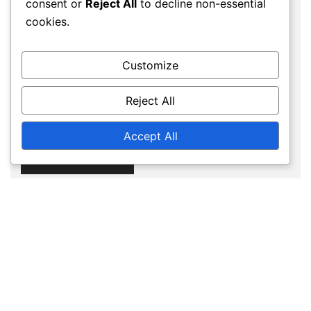
consent or
Reject All
to decline non-essential
cookies.
Website
Customize
Save my name, email, and website in this
Reject All
browser for the next time I comment.
Accept All
© 2026 kzbb.org. Proudly powered by
Botiga