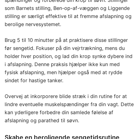
spændinger og forberede din krop til søvn. Stillinger
som Barnets stilling, Ben-op-af-væggen og Liggende
stilling er særligt effektive til at fremme afslapning og
berolige nervesystemet.
Brug 5 til 10 minutter på at praktisere disse stillinger
før sengetid. Fokuser på din vejrtrækning, mens du
holder hver position, og lad din krop synke dybere ind
i afslapning. Denne praksis hjælper ikke kun med
fysisk afslapning, men hjælper også med at rydde
sindet for hastige tanker.
Overvej at inkorporere blide stræk i din rutine for at
lindre eventuelle muskelspændinger fra din vagt. Dette
kan yderligere forbedre din samlede følelse af
afslapning og parathed til søvn.
Skabe en beroligende sengetidsrutine