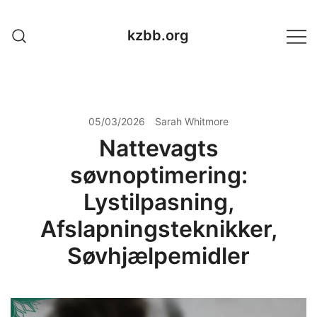
Skip
to
kzbb.org
content
05/03/2026
Sarah Whitmore
Nattevagts
søvnoptimering:
Lystilpasning,
Afslapningsteknikker,
Søvhjælpemidler