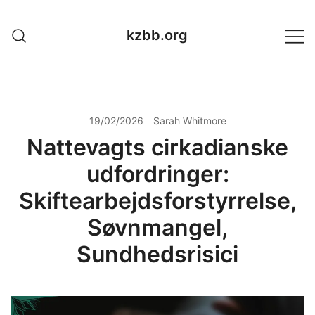
Skip
to
kzbb.org
content
19/02/2026
Sarah Whitmore
Nattevagts cirkadianske
udfordringer:
Skiftearbejdsforstyrrelse,
Søvnmangel,
Sundhedsrisici