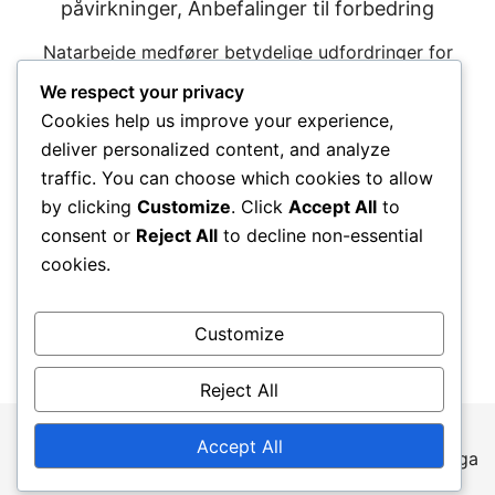
påvirkninger, Anbefalinger til forbedring
Natarbejde medfører betydelige udfordringer for
helbredet, primært på grund af forstyrrelser i
We respect your privacy
døgnrytmerne, som fører til dårlig søvnkvalitet og
Cookies help us improve your experience,
forskellige fysiske og mentale sundhedsproblemer.
deliver personalized content, and analyze
Forskning har vist, at natarbejdere ofte […]
traffic. You can choose which cookies to allow
by clicking
Customize
. Click
Accept All
to
consent or
Reject All
to decline non-essential
cookies.
Posts
←
1
…
4
5
Customize
pagination
Reject All
Accept All
© 2026 kzbb.org. Proudly powered by
Botiga