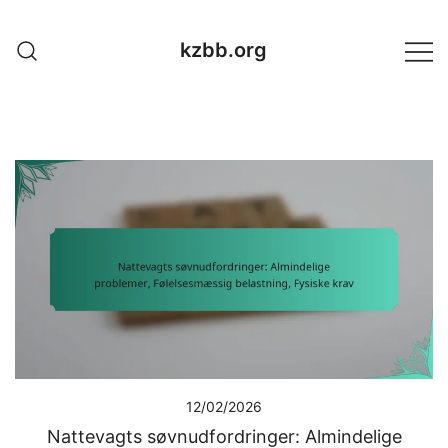
Skip
to
kzbb.org
content
12/02/2026
Nattevagts søvnudfordringer: Almindelige