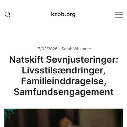
Skip
to
kzbb.org
content
17/02/2026
Sarah Whitmore
Natskift Søvnjusteringer:
Livsstilsændringer,
Familieinddragelse,
Samfundsengagement